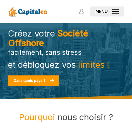
Skip
to
MENU
account
main
content
Créez votre
Société
Offshore
facilement, sans stress
et débloquez vos
limites !
Dans quels pays ?
Pourquoi
nous choisir ?