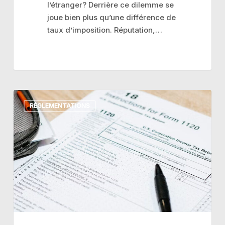
l’étranger? Derrière ce dilemme se
joue bien plus qu’une différence de
taux d’imposition. Réputation,…
Les
RÉGLEMENTATIONS
conventions
de
non-
double
imposition
entre
les
pays