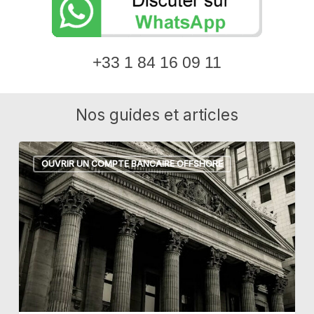
+33 1 84 16 09 11
Nos guides et articles
Compte
OUVRIR UN COMPTE BANCAIRE OFFSHORE
bancaire
offshore
privé :
les
erreurs
à
éviter