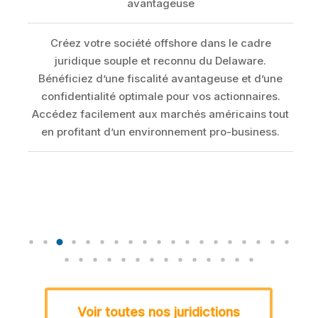
avantageuse
us
Créez votre société offshore dans le cadre
un
juridique souple et reconnu du Delaware.
x
Bénéficiez d’une fiscalité avantageuse et d’une
d
pez
confidentialité optimale pour vos actionnaires.
t
Accédez facilement aux marchés américains tout
en profitant d’un environnement pro-business.
Voir toutes nos juridictions