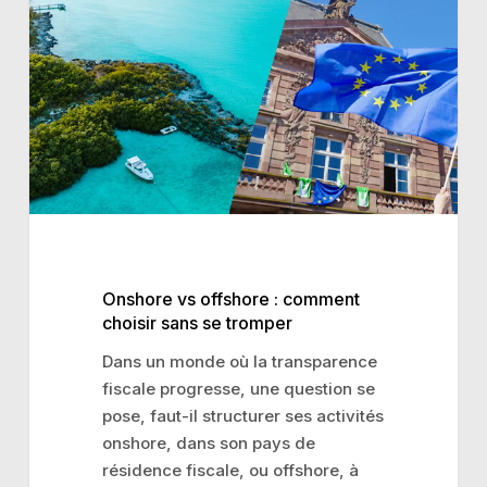
offshore :
comment
choisir
sans
se
tromper
Onshore vs offshore : comment
choisir sans se tromper
Dans un monde où la transparence
fiscale progresse, une question se
pose, faut-il structurer ses activités
onshore, dans son pays de
résidence fiscale, ou offshore, à