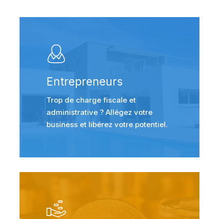
Entrepreneurs
Trop de charge fiscale et
administrative ? Allégez votre
business et libérez votre potentiel.